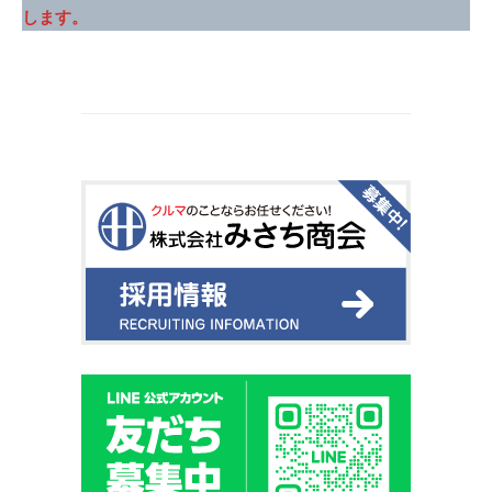
します。
月
6
日
by
み
さ
ち
商
会