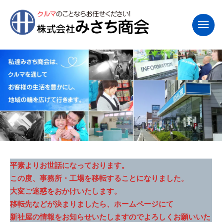
コ
ン
メ
テ
ニ
ン
ュ
ー
ツ
へ
ス
キ
ッ
プ
平素よりお世話になっております。
この度、事務所・工場を移転することになりました。
Home
大変ご迷惑をおかけいたします。
移転先などが決まりましたら、ホームページにて
2025
年
新社屋の情報をお知らせいたしますのでよろしくお願いいた
10